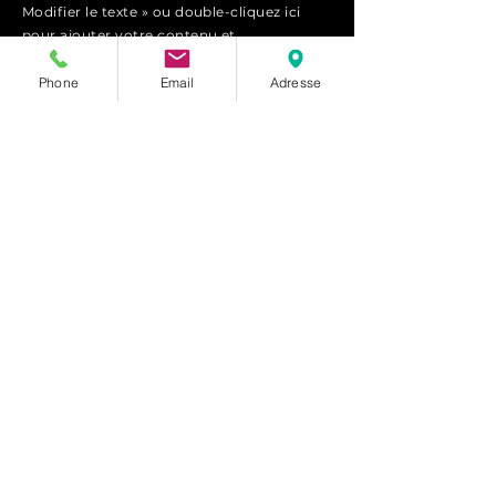
Modifier le texte » ou double-cliquez ici
pour ajouter votre contenu et
personnaliser la police.
Phone
Email
Adresse
Paragraphe. Cliquez ici pour le modifier
et ajouter votre propre texte. C'est
l'espace idéal pour raconter une histoire
et vous présenter à vos visiteurs.
Postuler
VOUS N'AVEZ PAS RÉUSSI
À NOUS ÉCRIRE ?
Inscrivez votre e-mail et nous vous
recontacterons
dans les meilleurs
délais.